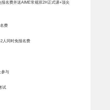
生-免报名费并送AIME常规班2H正式课+顶尖
报名费
-2人同时免报名费
上参与
考试