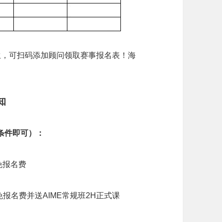
生，可扫码添加顾问领取赛事报名表！海
知
条件即可）：
-免报名费
生-免报名费并送AIME常规班2H正式课