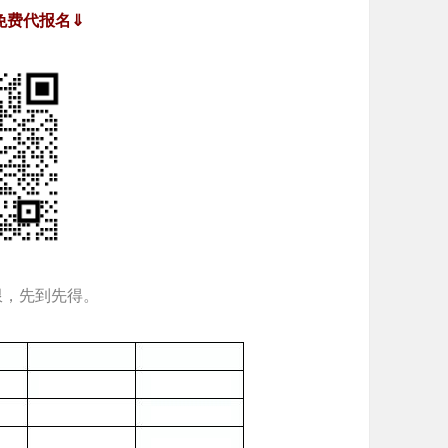
免费代报名⇓
限，先到先得。