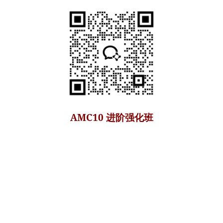
AMC10 进阶强化班