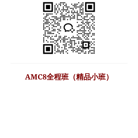
AMC8全程班（精品小班）