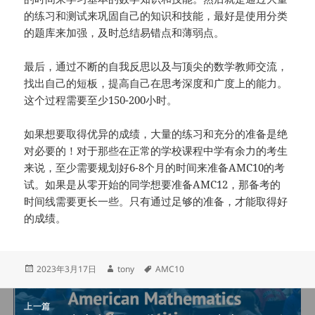
的练习和测试来巩固自己的知识和技能，最好是使用分类
的题库来加强，及时总结易错点和薄弱点。
最后，通过不断的自我反思以及与顶尖的数学教师交流，
找出自己的短板，提高自己在思考深度和广度上的能力。
这个过程需要至少150-200小时。
如果想要取得优异的成绩，大量的练习和充分的准备是绝
对必要的！对于那些在正常的学校课程中学有余力的考生
来说，至少需要规划好6-8个月的时间来准备AMC10的考
试。如果是从零开始的同学想要准备AMC12，那备考的
时间线需要更长一些。只有通过足够的准备，才能取得好
的成绩。
发
作
标
2023年3月17日
tony
AMC10
布
者
签
于
文
上一篇
章