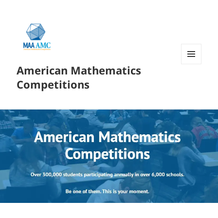
American Mathematics
菜单和
挂件
Competitions