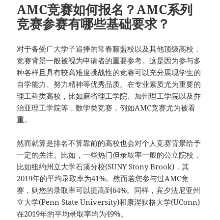
AMC竞赛如何报名？AMC系列
竞赛参赛有哪些基础要求？
对于备受广大学子追捧的常春藤盟校以及其他顶级高校，
竞赛背景一般被视为申请者的重要参考。这是因为参与多
种各样且具有较高难度挑战性的竞赛可以充分展现学生的
自学能力、努力精神等优秀品质。在专业素质尤为重要的
理工科类高校，比如麻省理工学院、加州理工学院以及乔
治亚理工学院等，数学类竞赛，例如AMC竞赛尤为被看
重。
然而就算是排名不算靠前的高校也会对个人竞赛背景给予
一定的关注。比如，一些热门但录取率一般的公立院校，
比如纽约州立大学石溪分校(SUNY Stony Brook)，其
2019年的平均录取率为41%。然而若您参与过AMC竞
赛，则您的录取率可以提高到64%。同样，宾夕法尼亚州
立大学(Penn State University)和康涅狄格大学(UConn)
在2019年的平均录取率均为49%。