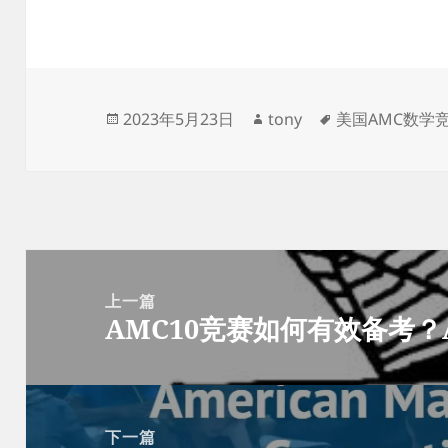
发
作
标
2023年5月23日
tony
美国AMC数学
布
者
签
于
文
章
上一篇
AMC10竞赛如何有效备考？
导
上
航
篇
文
章：
下一篇