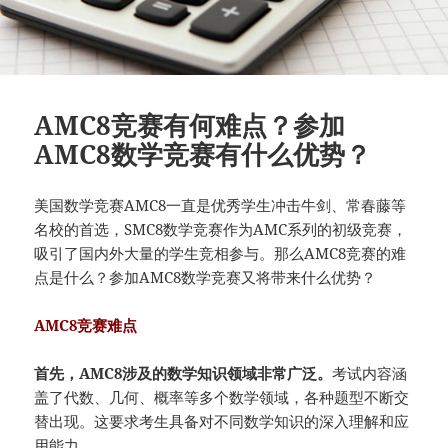
AMC8竞赛有何难点？参加
AMC8数学竞赛有什么优势？
美国数学竞赛AMC8一直是优秀学生冲击牛剑、常春藤等
名校的首选，SMC8数学竞赛作为AMC系列的初级竞赛，
吸引了国内外大量的学生竞相参与。那么AMC8竞赛的难
点是什么？参加AMC8数学竞赛又将带来什么优势？
AMC8竞赛难点
首先，AMC8涉及的数学知识领域非常广泛。
考试内容涵
盖了代数、几何、概率等多个数学领域，各种题型不断交
替出现。这要求考生具备对不同数学知识的深入理解和应
用能力。