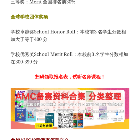
三等奖：Merit 全国排名前30%
全球学校团体奖项
学校卓越奖School Honor Roll：本校前3 名学生分数相
加大于等于400 分
学校优秀奖School Merit Roll：本校前3 名学生分数相加
在300-399 分
扫码领取报名表，试听名师课程！
参加AMC10竞赛有何意义？