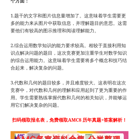
个方面：
1.题干的文字和图片信息量增加了。这意味着学生需要更
多的能力来从图片中获取信息，并理解题目的意思。这需
要他们有较高的图示推理和阅读理解能力。
2.综合运用数学知识的能力要求较高。相较于直接利用知
识点解决问题的题目，这次竞赛更加注重学生对数学知识
的综合运用能力。这意味着学生需要将多个概念和技巧结
合起来，解决复杂的问题。
3.代数和几何的题目较多，并且难度较大。这表明在这次
竞赛中，对代数和几何的理解和应用起到了更为重要的作
用。学生需要熟练掌握代数和几何的相关知识，并能够运
用它们解决复杂的问题。
扫码领取报名表，免费领取AMC8 历年真题+答案解析！