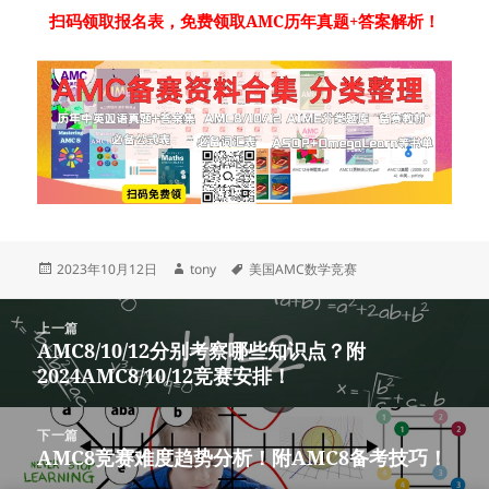
扫码领取报名表，免费领取AMC历年真题+答案解析！
发
作
标
2023年10月12日
tony
美国AMC数学竞赛
布
者
签
于
文
上一篇
章
AMC8/10/12分别考察哪些知识点？附
上
导
2024AMC8/10/12竞赛安排！
篇
航
文
章：
下一篇
AMC8竞赛难度趋势分析！附AMC8备考技巧！
下
篇