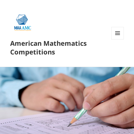
American Mathematics
菜单和
挂件
Competitions