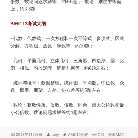
倍数、数论问题求解等，约4-6题；- 概论：难度中等偏
上，约3-5题。
AMC 12考试大纲
- 代数：代数式、一次方程和一次不等式、多项式、因式
分解、方程组、函数、导数等，约10题；
- 几何：平面几何、立体几何、三角形、四边形、圆、比
例、相似、勾股定理、解析几何等，约8题左右；
- 统计与概率：数据整理、统计图、平均数、中位数、众
数、概率、期望、方差、协方差等约5题左右；
- 数论：整数性质、质数、倍数、同余、最大公约数和最
小公倍数、数论问题求解等约4题左右。
发
作
标
2023年11月8日
tony
AMC10竞赛
、
AMC12
、
美国AMC