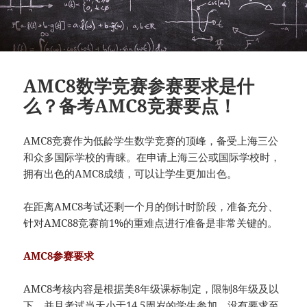
AMC8数学竞赛参赛要求是什
么？备考AMC8竞赛要点！
AMC8竞赛作为低龄学生数学竞赛的顶峰，备受上海三公
和众多国际学校的青睐。在申请上海三公或国际学校时，
拥有出色的AMC8成绩，可以让学生更加出色。
在距离AMC8考试还剩一个月的倒计时阶段，准备充分、
针对AMC88竞赛前1%的重难点进行准备是非常关键的。
AMC8参赛要求
AMC8考核内容是根据美8年级课标制定，限制8年级及以
下，并且考试当天小于14.5周岁的学生参加，没有要求至