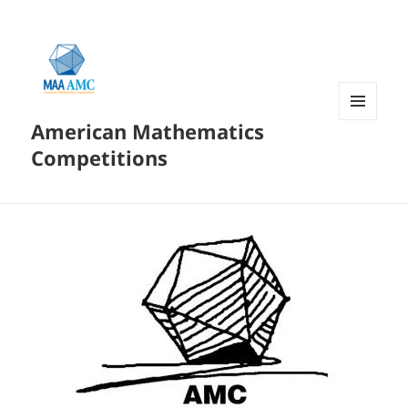
American Mathematics
菜单和
挂件
Competitions