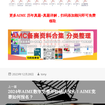
更多
AIME
历年真题
+真题详解，
扫码添加顾问即可免费
领取
发
作
2023年12月28日
tony
布
者
于
文
上一篇
章
2024年AIME数学竞赛开始确认报名！AIME竞
上
导
赛如何报名？
篇
航
文