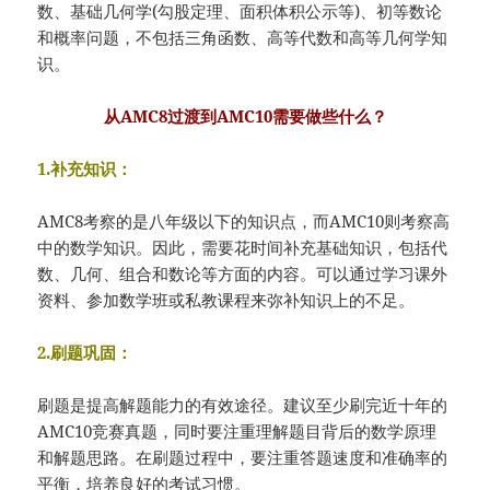
数、基础几何学(勾股定理、面积体积公示等)、初等数论
和概率问题，不包括三角函数、高等代数和高等几何学知
识。
从AMC8过渡到AMC10需要做些什么？
1.补充知识：
AMC8考察的是八年级以下的知识点，而AMC10则考察高
中的数学知识。因此，需要花时间补充基础知识，包括代
数、几何、组合和数论等方面的内容。可以通过学习课外
资料、参加数学班或私教课程来弥补知识上的不足。
2.刷题巩固：
刷题是提高解题能力的有效途径。建议至少刷完近十年的
AMC10竞赛真题，同时要注重理解题目背后的数学原理
和解题思路。在刷题过程中，要注重答题速度和准确率的
平衡，培养良好的考试习惯。