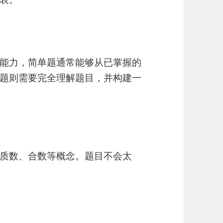
能力，简单题通常能够从已掌握的
题则需要完全理解题目，并构建一
质数、合数等概念。题目不会太