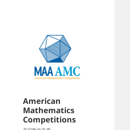
American
Mathematics
Competitions