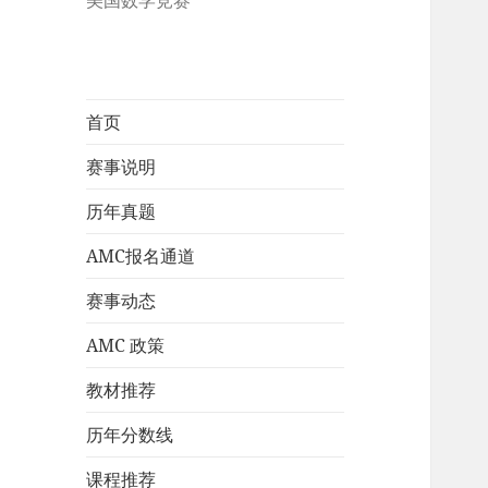
美国数学竞赛
首页
赛事说明
历年真题
AMC报名通道
赛事动态
AMC 政策
教材推荐
历年分数线
课程推荐