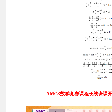
AMC8数学竞赛课程长线班课