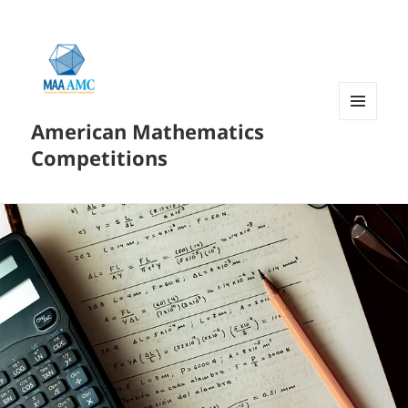
American Mathematics
菜单和
挂件
Competitions