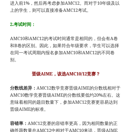
进入前1%，然后再考虑参加AMC12。而对于10年级及以
上的学生，则可以直接准备AMC12考试。
2.考试时间：
AMC10和AMC12的考试时间通常是相同的，但会有A卷
和B卷的区别。因此，如果符合年级要求，学生可以选择
在同一考试周期内报名参加AMC10和AMC12的不同卷
别。
晋级AIME，该选AMC10/12竞赛？
分数线差异：
AMC12数学竞赛晋级AIME的分数线相对于
AMC10数学竞赛晋级AIME的分数线要低约20%左右。这
意味着相同的题目数量下，参加AMC12竞赛更容易达到
晋级AIME的标准。
容错率：
AMC12竞赛的容错率更高，因为相同数量的正
确答题数量在AMC12中相对于AMC10来说，晋级AIME