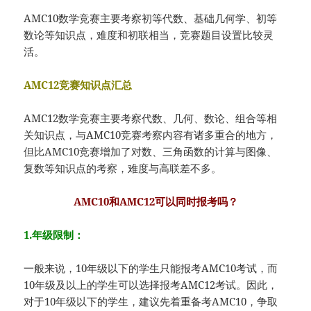
AMC10数学竞赛主要考察初等代数、基础几何学、初等
数论等知识点，难度和初联相当，竞赛题目设置比较灵
活。
AMC12竞赛知识点汇总
AMC12数学竞赛主要考察代数、几何、数论、组合等相
关知识点，与AMC10竞赛考察内容有诸多重合的地方，
但比AMC10竞赛增加了对数、三角函数的计算与图像、
复数等知识点的考察，难度与高联差不多。
AMC10和AMC12可以同时报考吗？
1.年级限制：
一般来说，10年级以下的学生只能报考AMC10考试，而
10年级及以上的学生可以选择报考AMC12考试。因此，
对于10年级以下的学生，建议先着重备考AMC10，争取