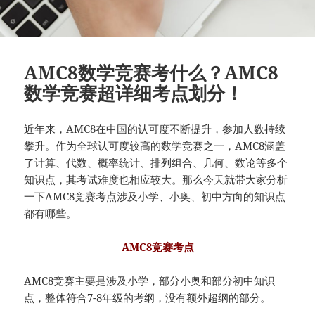
AMC8数学竞赛考什么？AMC8
数学竞赛超详细考点划分！
近年来，AMC8在中国的认可度不断提升，参加人数持续
攀升。作为全球认可度较高的数学竞赛之一，AMC8涵盖
了计算、代数、概率统计、排列组合、几何、数论等多个
知识点，其考试难度也相应较大。那么今天就带大家分析
一下AMC8竞赛考点涉及小学、小奥、初中方向的知识点
都有哪些。
AMC8竞赛考点
AMC8竞赛主要是涉及小学，部分小奥和部分初中知识
点，整体符合7-8年级的考纲，没有额外超纲的部分。