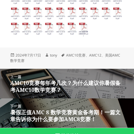
发
作
标
2024年7月17日
tony
AMC10竞赛
、
AMC12
、
美国AMC
布
者
签
数学竞赛
于
文
上一篇
章
AMC10竞赛每年考几次？为什么建议你暑假备
上
导
考AMC10数学竞赛？
篇
航
文
章：
下一篇
暑假正值AMC 8 数学竞赛黄金备考期！一篇文
下
章告诉你为什么要参加AMC8竞赛！
篇
文
章：