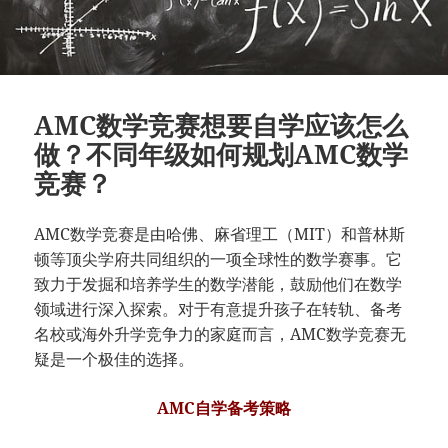
AMC数学竞赛想要自学应该怎么
做？不同年级如何规划AMC数学
竞赛？
AMC数学竞赛是由哈佛、麻省理工（MIT）和普林斯
顿等顶尖学府共同组织的一项全球性的数学赛事。它
致力于发掘和培养学生的数学潜能，鼓励他们在数学
领域进行深入探索。对于有意提升孩子在转轨、备考
名校或海外升学竞争力的家庭而言，AMC数学竞赛无
疑是一个极佳的选择。
AMC自学备考策略