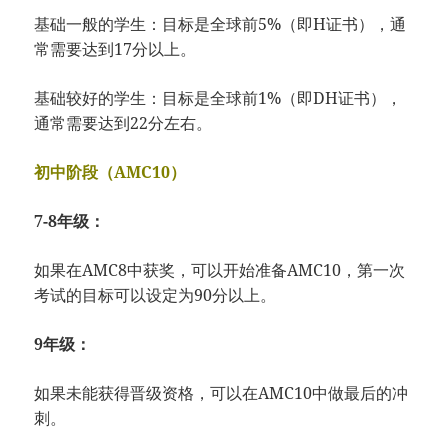
基础一般的学生：目标是全球前5%（即H证书），通
常需要达到17分以上。
基础较好的学生：目标是全球前1%（即DH证书），
通常需要达到22分左右。
初中阶段（AMC10）
7-8年级：
如果在AMC8中获奖，可以开始准备AMC10，第一次
考试的目标可以设定为90分以上。
9年级：
如果未能获得晋级资格，可以在AMC10中做最后的冲
刺。