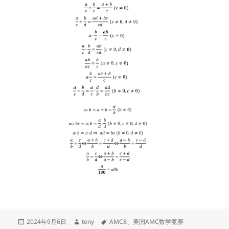
发
作
标
2024年9月6日
tony
AMC8
、
美国AMC数学竞赛