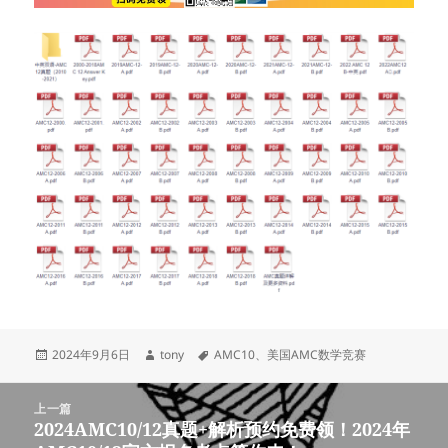
发
作
标
2024年9月6日
tony
AMC10
、
美国AMC数学竞赛
布
者
签
于
文
上一篇
章
2024AMC10/12真题+解析预约免费领！2024年
上
导