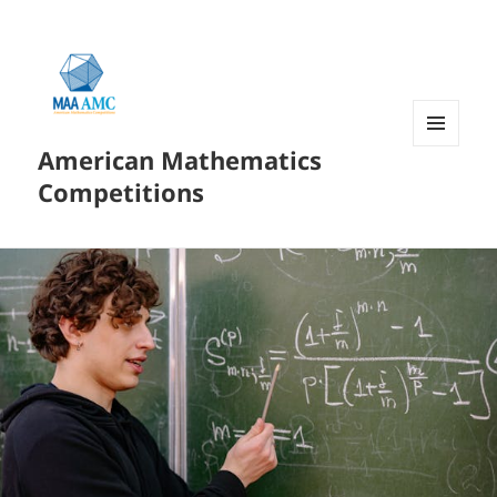
American Mathematics
菜单和
挂件
Competitions