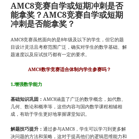
AMC8竞赛自学或短期冲刺是否
能拿奖？AMC8竞赛自学或短期
冲刺是否能拿奖？
AMC8竞赛虽然面向的是8年级及以下的学生，但它的题
目设计灵活且考察范围广泛，确实对学生的数学基础、解
题速度以及应试技巧都有一定的要求。
AMC8数学竞赛适合体制内学生参赛吗？
1.增强数学能力
基础知识巩固：
AMC8涵盖了广泛的数学概念，如代数、
几何、数论和概率等，这些内容与国内数学课程相辅相
成，有助于学生更好地掌握课堂知识。
解题技巧提升：
通过参与AMC8，学生可以学习到更多解
决问题的方法和策略，这对于提高他们的逻辑思维能力和