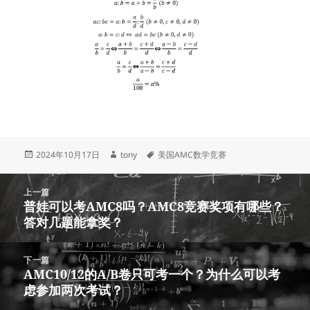
发
作
标
2024年10月17日
tony
美国AMC数学竞赛
布
者
签
于
文
上一篇
章
普娃可以考AMC8吗？AMC8竞赛奖项有哪些？
上
导
答对几题能拿奖？
篇
航
文
章：
下一篇
AMC10/12的A/B卷只可考一个？为什么可以考
下
虑参加两次考试？
篇
文