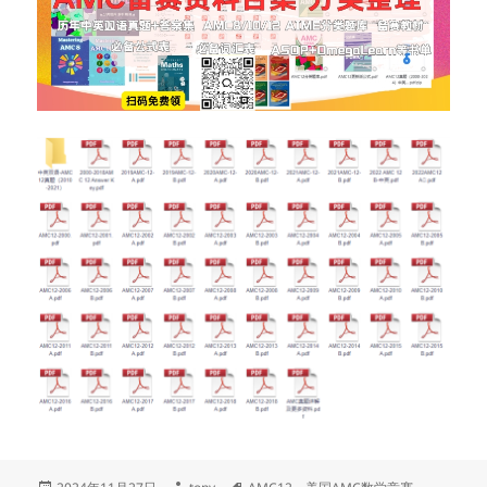
发
作
标