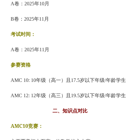
A卷：2025年10月
B卷：2025年11月
考试时间：
A卷：2025年11月
参赛资格
AMC 10: 10年级（高一）且17.5岁以下年级/年龄学生
AMC 12: 12年级（高三）且19.5岁以下年级/年龄学生
二、知识点对比
AMC10竞赛：