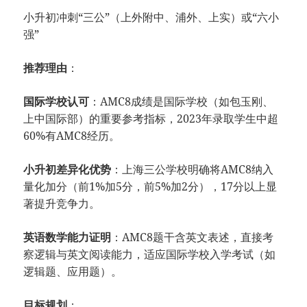
小升初冲刺“三公”（上外附中、浦外、上实）或“六小
强”
推荐理由
：
国际学校认可
：AMC8成绩是国际学校（如包玉刚、
上中国际部）的重要参考指标，2023年录取学生中超
60%有AMC8经历。
小升初差异化优势
：上海三公学校明确将AMC8纳入
量化加分（前1%加5分，前5%加2分），17分以上显
著提升竞争力。
英语数学能力证明
：AMC8题干含英文表述，直接考
察逻辑与英文阅读能力，适应国际学校入学考试（如
逻辑题、应用题）。
目标规划
：