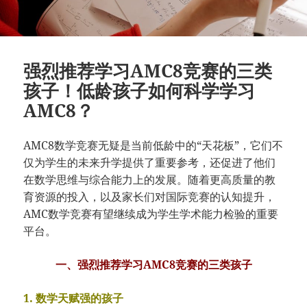
强烈推荐学习AMC8竞赛的三类
孩子！低龄孩子如何科学学习
AMC8？
AMC8数学竞赛无疑是当前低龄中的“天花板”，它们不
仅为学生的未来升学提供了重要参考，还促进了他们
在数学思维与综合能力上的发展。随着更高质量的教
育资源的投入，以及家长们对国际竞赛的认知提升，
AMC数学竞赛有望继续成为学生学术能力检验的重要
平台。
一、强烈推荐学习AMC8竞赛的三类孩子
1. 数学天赋强的孩子