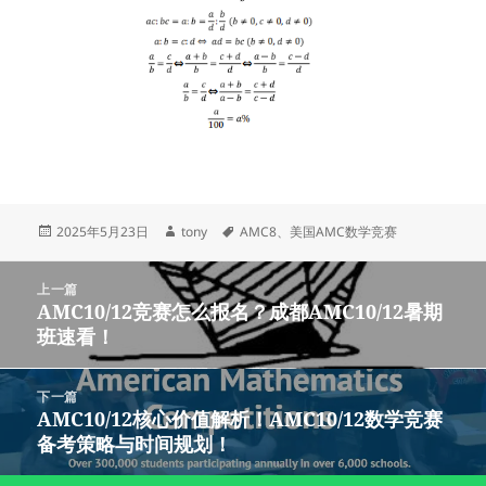
发
作
标
2025年5月23日
tony
AMC8
、
美国AMC数学竞赛
布
者
签
于
文
上一篇
章
AMC10/12竞赛怎么报名？成都AMC10/12暑期
上
导
班速看！
篇
航
文
章：
下一篇
AMC10/12核心价值解析！AMC10/12数学竞赛
下
备考策略与时间规划！
篇
文