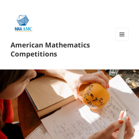
American Mathematics
菜单和
挂件
Competitions