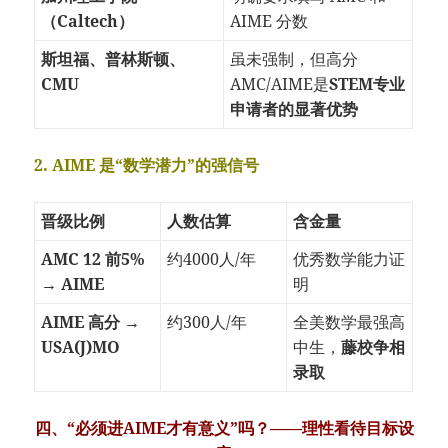
（Caltech）
AIME 分数
斯坦福、普林斯顿、
虽未强制，但高分
CMU
AMC/AIME是
STEM专业
申请者的显著优势
2. AIME 是“数学潜力”的强信号
晋级比例
人数估算
含金量
AMC 12 前5%
约4000人/年
优秀数学能力证
→ AIME
明
AIME 高分 →
约300人/年
全美数学最强高
USA(J)MO
中生，
藤校争相
录取
四、“必须进AIME才有意义”吗？——理性看待目标设