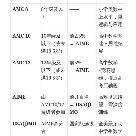
AMC 8
8年级及以
——
小学奥数中
下
上水平，重
逻辑与应用
AMC 10
10年级及
前2.5%
高中数学基
以下（或未
→
AIME
础 + 思维拓
满19.5岁）
展
AMC 12
12年级及
前5%
高中数学
以下（或未
→
AIME
+竞赛思
满19.5岁）
维，接近高
考压轴题
AIME
由
前几百名
高难度思维
AMC10/12
→
USA(J)
题，需深度
晋级者参加
MO
训练
USA(J)MO
AIME高分
国家队选拔
全美最顶尖
者
中学生数学