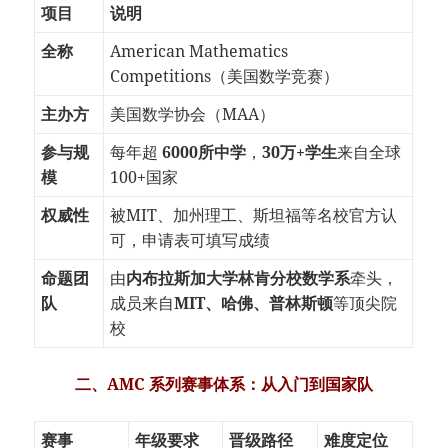
项目
说明
全称
American Mathematics
Competitions（美国数学竞赛）
主办方
美国数学协会（MAA）
参与规
每年超
6000所中学
，
30万+学生
来自全球
模
100+国家
权威性
被MIT、加州理工、斯坦福等名校官方认
可，申请表可填写成绩
命题团
由
内布拉斯加大学林肯分校数学系
牵头，
队
成员来自
MIT、哈佛、普林斯顿
等顶尖院
校
二、AMC 系列赛事体系：从入门到国家队
赛事
年级要求
晋级路径
难度定位