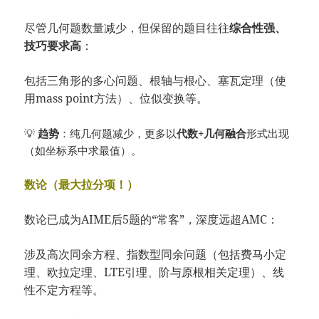
尽管几何题数量减少，但保留的题目往往
综合性强、
技巧要求高
：
包括三角形的多心问题、根轴与根心、塞瓦定理（使
用mass point方法）、位似变换等。
💡
趋势
：纯几何题减少，更多以
代数+几何融合
形式出现
（如坐标系中求最值）。
数论（最大拉分项！）
数论已成为AIME后5题的“常客”，深度远超AMC：
涉及高次同余方程、指数型同余问题（包括费马小定
理、欧拉定理、LTE引理、阶与原根相关定理）、线
性不定方程等。