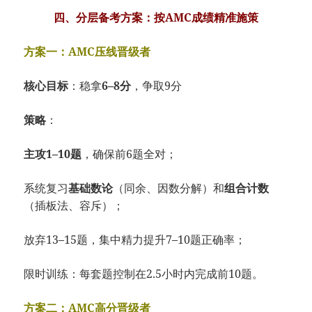
四、分层备考方案：按AMC成绩精准施策
方案一：AMC压线晋级者
核心目标
：稳拿
6–8分
，争取9分
策略
：
主攻1–10题
，确保前6题全对；
系统复习
基础数论
（同余、因数分解）和
组合计数
（插板法、容斥）；
放弃13–15题，集中精力提升7–10题正确率；
限时训练：每套题控制在2.5小时内完成前10题。
方案二：AMC高分晋级者