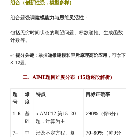
组合（创新性强，模型多样）
组合题强调
建模能力与思维灵活性
：
包括无穷时间状态的期望问题、标数递推、生成函数
计数等。
✅
提分关键
：掌握
递推建模
和
容斥原理高阶应用
，可拿下
8–12题。
二、AIME题目难度分布（15题逐段解析）
题
难
特点
目标正确率
号
度
1–6
基
≈ AMC12 第15–20
≥90%
（保6分）
础
题，计算为主
7–
中
涉及不定方程、复
70–80%
（冲9分