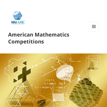
American Mathematics
菜单和
挂件
Competitions