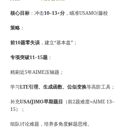
核心目标
：冲击
10–13+分
，瞄准USAMO/藤校
策略
：
前10题零失误
，建立“基本盘”；
专项突破11–15题
：
精刷近5年AIME压轴题；
学习
LTE引理、生成函数、位似变换
等高阶工具；
补充
USA(J)MO早期题目
（前2题难度≈AIME 13–
15）；
组队讨论难题，培养多角度解题思维。