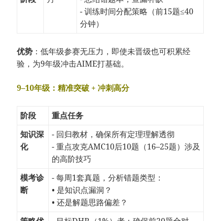
- 训练时间分配策略（前15题≤40
分钟）
优势
：低年级参赛无压力，即使未晋级也可积累经
验，为9年级冲击AIME打基础。
9–10年级：精准突破 + 冲刺高分
阶段
重点任务
知识深
- 回归教材，确保所有定理理解透彻
化
- 重点攻克AMC10后10题（16–25题）涉及
的高阶技巧
模考诊
- 每周1套真题，分析错题类型：
断
• 是知识点漏洞？
• 还是解题思路偏差？
策略优
- 目标DHR（1%）者：确保前20题全对，