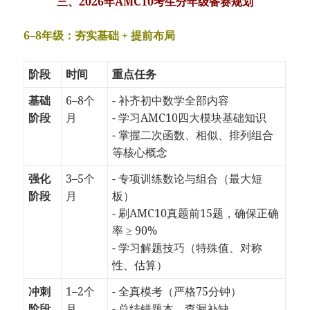
三、2026年AMC10考生分年级备赛规划
6–8年级：夯实基础 + 提前布局
阶段
时间
重点任务
基础
6–8个
- 补齐初中数学全部内容
阶段
月
- 学习AMC10四大模块基础知识
- 掌握二次函数、相似、排列组合
等核心概念
强化
3–5个
- 专项训练数论与组合（最大短
阶段
月
板）
- 刷AMC10真题前15题，确保正确
率 ≥ 90%
- 学习解题技巧（特殊值、对称
性、估算）
冲刺
1–2个
- 全真模考（严格75分钟）
阶段
月
- 总结错题本，查漏补缺