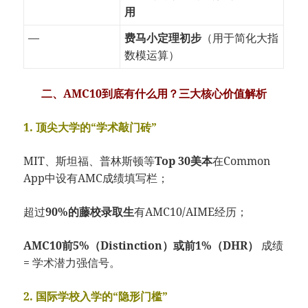
用
—
费马小定理初步
（用于简化大指
数模运算）
二、AMC10到底有什么用？三大核心价值解析
1. 顶尖大学的“学术敲门砖”
MIT、斯坦福、普林斯顿等
Top 30美本
在Common
App中设有AMC成绩填写栏；
超过
90%的藤校录取生
有AMC10/AIME经历；
AMC10前5%（Distinction）或前1%（DHR）
成绩
= 学术潜力强信号。
2. 国际学校入学的“隐形门槛”