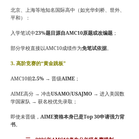
北京、上海等地知名国际高中（如光华剑桥、世外、
平和）：
入学笔试中
23%题目源自AMC10原题或改编题
；
部分学校直接以AMC10成绩作为
免笔试依据
。
3. 高阶竞赛的“黄金跳板”
AMC10前
2.5%
→ 晋级
AIME
；
AIME高分 → 冲击
USAMO/USAJMO
→ 进入美国数
学国家队 → 获名校优先录取；
即使未晋级，
AIME资格本身已是Top 30申请强力背
书
。