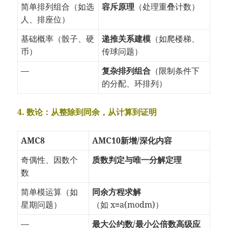
简单排列组合（如选
容斥原理
（处理重叠计数）
人、排座位）
基础概率（骰子、硬
递推关系建模
（如爬楼梯、
币）
传球问题）
—
复杂排列组合
（限制条件下
的分配、环排列）
4. 数论：从整除到同余，从计算到证明
AMC8
AMC10新增/深化内容
奇偶性、因数个
质数判定与唯一分解定理
数
简单模运算（如
同余方程求解
星期问题）
（如
x
≡
a
(
mod
m
)
）
—
最大公约数/最小公倍数高级应