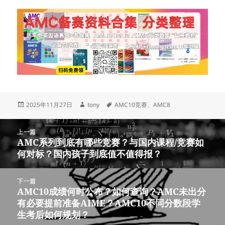
发
作
标
2025年11月27日
tony
AMC10竞赛
、
AMC8
布
者
签
于
文
上一篇
章
AMC系列到底有哪些竞赛？与国内课程/竞赛如
上
导
何对标？国内孩子到底值不值得报？
篇
航
文
章：
下一篇
AMC10成绩何时公布？如何查询？AMC未出分
下
有必要提前准备AIME？AMC10不同分数段学
篇
生考后如何规划？
文