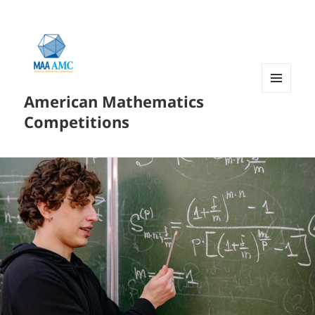
American Mathematics
菜单和
挂件
Competitions