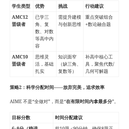
学生类型
优势
挑战
行动建议
AMC12
已学三
需提升建模
重点突破组合
晋级者
角、复
与创新思维
+数论融合题
数、对数
等高中内
容
AMC10
思维灵
知识面窄
补高中核心工
晋级者
活，基础
（缺三角、
具，聚焦代数/
扎实
复数等）
几何可解题
策略2：
科学分配时间——放弃完美，追求效率
AIME 不是“全做对”，而是“
在有限时间内拿最多分
”。
目标分数
时间分配建议
6–8分（稳进
前10题 ≤90分钟，确保8题正