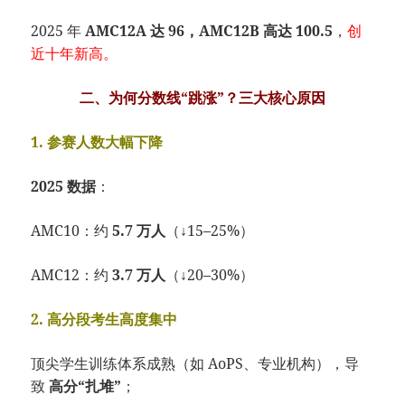
2025 年
AMC12A 达 96，AMC12B 高达 100.5
，
创
近十年新高。
二、为何分数线“跳涨”？三大核心原因
1. 参赛人数大幅下降
2025 数据
：
AMC10：约
5.7 万人
（↓15–25%）
AMC12：约
3.7 万人
（↓20–30%）
2. 高分段考生高度集中
顶尖学生训练体系成熟（如 AoPS、专业机构），导
致
高分“扎堆”
；