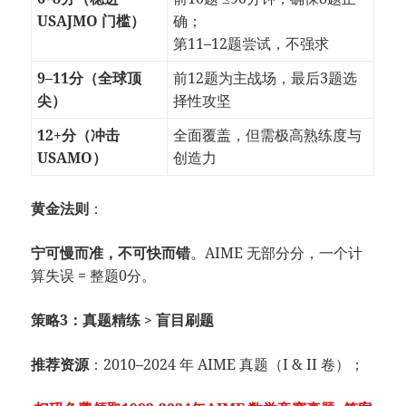
USAJMO 门槛）
确；
第11–12题尝试，不强求
9–11分（全球顶
前12题为主战场，最后3题选
尖）
择性攻坚
12+分（冲击
全面覆盖，但需极高熟练度与
USAMO）
创造力
黄金法则
：
宁可慢而准，不可快而错
。AIME 无部分分，一个计
算失误 = 整题0分。
策略3：真题精练 > 盲目刷题
推荐资源
：2010–2024 年 AIME 真题（I & II 卷）；