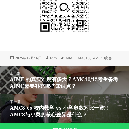
发
作
标
2025年12月16日
tony
AIME
、
AMC10
、
AMC10竞赛
布
者
签
于
文
上一篇
章
AIME 的真实难度有多大？AMC10/12考生备考
上
导
AIME需要补充哪些知识点？
篇
航
文
章：
下一篇
AMC8 vs 校内数学 vs 小学奥数对比一览！
下
AMC8与小奥的核心差异是什么？
篇
文
章：