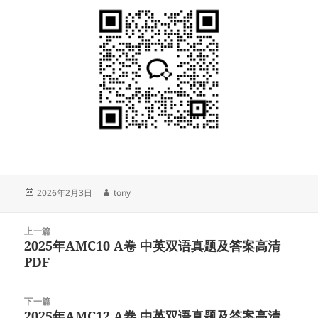
发
作
2026年2月3日
tony
布
者
于
文
上一篇
章
2025年AMC10 A卷 中英双语真题及答案高清
上
导
PDF
篇
航
文
章：
下一篇
2025年AMC12 A卷 中英双语真题及答案高清
下