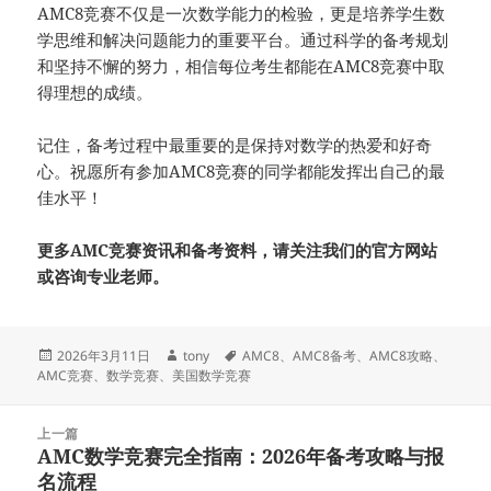
AMC8竞赛不仅是一次数学能力的检验，更是培养学生数
学思维和解决问题能力的重要平台。通过科学的备考规划
和坚持不懈的努力，相信每位考生都能在AMC8竞赛中取
得理想的成绩。
记住，备考过程中最重要的是保持对数学的热爱和好奇
心。祝愿所有参加AMC8竞赛的同学都能发挥出自己的最
佳水平！
更多AMC竞赛资讯和备考资料，请关注我们的官方网站
或咨询专业老师。
发
作
标
2026年3月11日
tony
AMC8
、
AMC8备考
、
AMC8攻略
、
布
者
签
AMC竞赛
、
数学竞赛
、
美国数学竞赛
于
文
上一篇
章
AMC数学竞赛完全指南：2026年备考攻略与报
上
导
名流程
篇