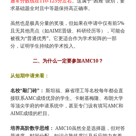
通常分数线在110-125分左右
。这属于“困难”级别，要
求基础题全对且中等题保持高正确率。
虽然也是极具分量的奖项，但如果在申请中仅有前5%
且无其他亮点（如AIME晋级、科研经历等），可能会
被视为“普通优秀”。它更适合作为学术矩阵的一部
分，证明学生持续的学术投入。
二、为什么一定要参加AMC10？
从短期申请来看：
名校“敲门砖”：
斯坦福、麻省理工等名校每年都会直
接联系AMC成绩优异的学生。卡耐基梅隆、布朗大学
等顶尖学府的申请系统中，甚至专门设有填写AMC和
AIME成绩的栏目。
培养高阶数学思维：
AMC10虽然全是选择题，但对答
题速度、时间分配、知识点熟练度以及反应能力有着