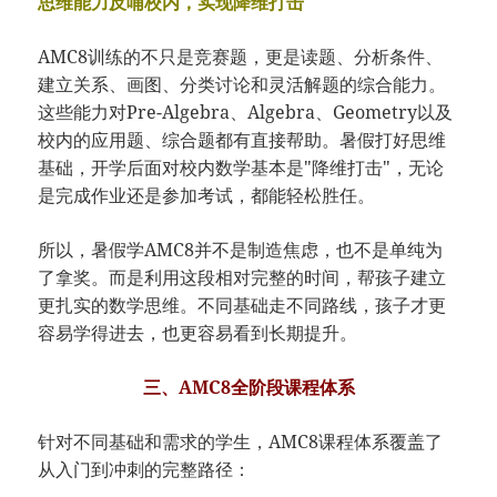
思维能力反哺校内，实现降维打击
AMC8训练的不只是竞赛题，更是读题、分析条件、
建立关系、画图、分类讨论和灵活解题的综合能力。
这些能力对Pre-Algebra、Algebra、Geometry以及
校内的应用题、综合题都有直接帮助。暑假打好思维
基础，开学后面对校内数学基本是"降维打击"，无论
是完成作业还是参加考试，都能轻松胜任。
所以，暑假学AMC8并不是制造焦虑，也不是单纯为
了拿奖。而是利用这段相对完整的时间，帮孩子建立
更扎实的数学思维。不同基础走不同路线，孩子才更
容易学得进去，也更容易看到长期提升。
三、AMC8全阶段课程体系
针对不同基础和需求的学生，AMC8课程体系覆盖了
从入门到冲刺的完整路径：