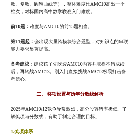
数、复数、圆锥曲线等），整体难度比AMC10高出一个
档次，对标国内高中数学联赛入门难度。
前10题：
难度与AMC10的前15题相当。
第11题起：
会出现大量跨模块综合题型，对知识点的串联
能力要求显著提高。
备考建议：
建议孩子先吃透AMC10内容并取得不错成绩
后，再转战AMC12。刚入门直接挑战AMC12极易打击备
考信心。
二、 奖项设置与历年分数线解析
2025年AMC10/12竞争异常激烈，高分段容错率极低。了
解奖项与分数线，有助于制定合理的目标。
1.奖项体系