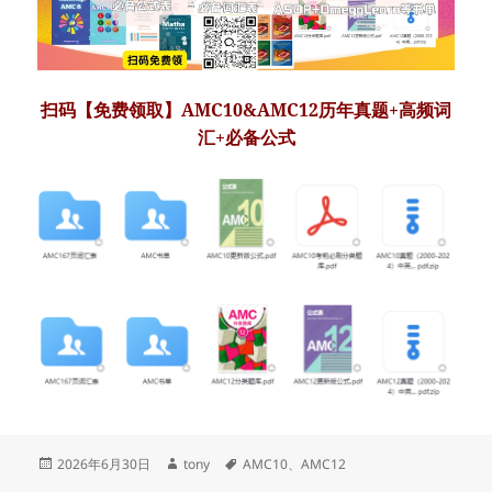
扫码
【免费领取】AMC10&AMC12历年真题+高频词
汇+必备公式
发
作
标
2026年6月30日
tony
AMC10
、
AMC12
布
者
签