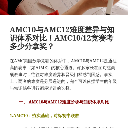
AMC10与AMC12难度差异与知
识体系对比！AMC10/12竞赛考
多少分拿奖？
在AMC美国数学竞赛的体系中，AMC10与AMC12是通往
高阶赛事（如AIME）的核心通道。许多家长在面对这两
项赛事时，往往对难度差异和晋级门槛感到困惑。事实
上，两者的难度是分层递进的，完全可以依据学生的年级
与知识储备进行循序渐进的选择。
一、 AMC10与AMC12难度阶梯与知识体系对比
1.AMC10：夯实基础，对标初中联赛