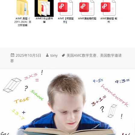
发
作
标
2025年10月5日
tony
美国AMC数学竞赛
、
美国数学邀请
布
者
签
赛
于