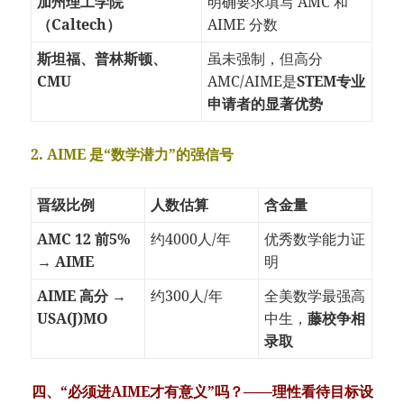
加州理工学院
明确要求填写 AMC 和
（Caltech）
AIME 分数
斯坦福、普林斯顿、
虽未强制，但高分
CMU
AMC/AIME是
STEM专业
申请者的显著优势
2. AIME 是“数学潜力”的强信号
晋级比例
人数估算
含金量
AMC 12 前5%
约4000人/年
优秀数学能力证
→ AIME
明
AIME 高分 →
约300人/年
全美数学最强高
USA(J)MO
中生，
藤校争相
录取
四、“必须进AIME才有意义”吗？——理性看待目标设