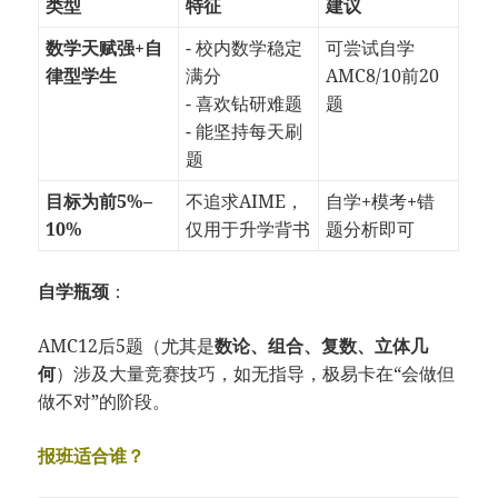
类型
特征
建议
数学天赋强+自
- 校内数学稳定
可尝试自学
律型学生
满分
AMC8/10前20
- 喜欢钻研难题
题
- 能坚持每天刷
题
目标为前5%–
不追求AIME，
自学+模考+错
10%
仅用于升学背书
题分析即可
自学瓶颈
：
AMC12后5题（尤其是
数论、组合、复数、立体几
何
）涉及大量竞赛技巧，如无指导，极易卡在“会做但
做不对”的阶段。
报班适合谁？