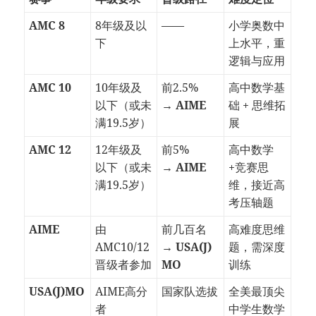
AMC 8
8年级及以
——
小学奥数中
下
上水平，重
逻辑与应用
AMC 10
10年级及
前2.5%
高中数学基
以下（或未
→
AIME
础 + 思维拓
满19.5岁）
展
AMC 12
12年级及
前5%
高中数学
以下（或未
→
AIME
+竞赛思
满19.5岁）
维，接近高
考压轴题
AIME
由
前几百名
高难度思维
AMC10/12
→
USA(J)
题，需深度
晋级者参加
MO
训练
USA(J)MO
AIME高分
国家队选拔
全美最顶尖
者
中学生数学