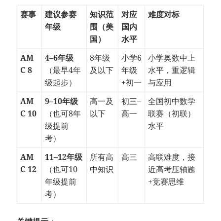
赛事
建议参赛
知识范
对应
难度对标
年级
围（美
国内
国）
水平
AM
4–6年级
8年级
小学6
小学奥数中上
C 8
（最早4年
及以下
年级
水平，重逻辑
级起步）
+初一
与应用
AM
9–10年级
高一及
初三–
全国初中数学
C 10
（也可8年
以下
高一
联赛（初联）
级提前
水平
考）
AM
11–12年级
所有高
高三
高联难度，接
C 12
（也可10
中知识
近高考压轴题
年级提前
+竞赛思维
考）