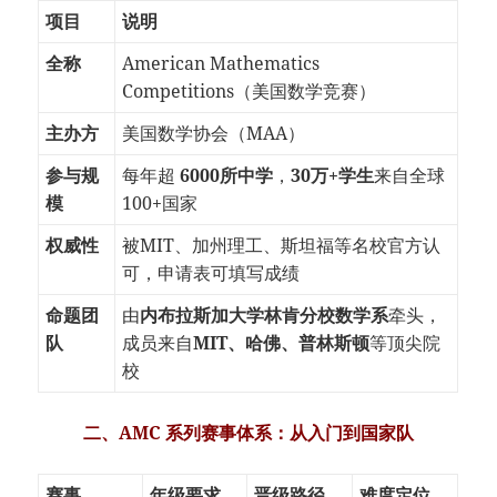
项目
说明
全称
American Mathematics
Competitions（美国数学竞赛）
主办方
美国数学协会（MAA）
参与规
每年超
6000所中学
，
30万+学生
来自全球
模
100+国家
权威性
被MIT、加州理工、斯坦福等名校官方认
可，申请表可填写成绩
命题团
由
内布拉斯加大学林肯分校数学系
牵头，
队
成员来自
MIT、哈佛、普林斯顿
等顶尖院
校
二、AMC 系列赛事体系：从入门到国家队
赛事
年级要求
晋级路径
难度定位