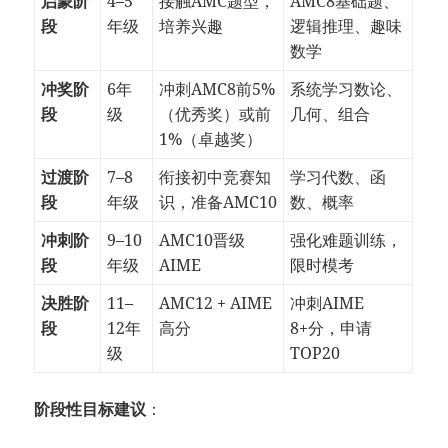
启蒙阶
4–5
接触AMC题型，
AMC8基础题、
段
年级
培养兴趣
逻辑推理、趣味
数学
冲奖阶
6年
冲刺AMC8前5%
系统学习数论、
段
级
（优秀奖）或前
几何、组合
1%（卓越奖）
过渡阶
7–8
衔接初中竞赛知
学习代数、函
段
年级
识，准备AMC10
数、概率
冲刺阶
9–10
AMC10晋级
强化难题训练，
段
年级
AIME
限时模考
决胜阶
11–
AMC12 + AIME
冲刺AIME
段
12年
高分
8+分，申请
级
TOP20
阶段性目标建议
：