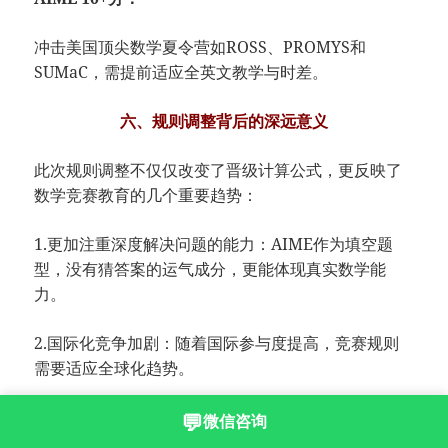
冲击美国顶尖数学夏令营如ROSS、PROMYS和
SUMaC，需提前适应全英文教学与时差。
六、规则调整背后的深远意义
此次规则调整不仅仅改变了晋级计算公式，更反映了
数学竞赛教育的几个重要趋势：
1.​​更加注重深度解决问题的能力​​：AIME作为填空题
型，没有猜答案的运气成分，更能体现真实数学能
力。
2.​​国际化竞争加剧​​：随着国际参与度提高，竞赛规则
需要适应全球化趋势。
3.选拔机制更加科学​​：通过增加AIME权重，更能识别
💬
微信咨询
真正具有数学天赋的学生，而不仅仅是应试高手。