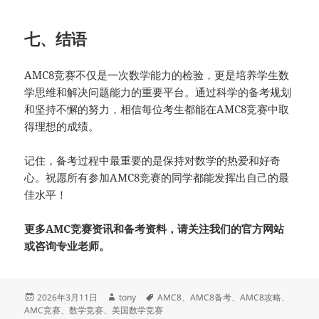
七、结语
AMC8竞赛不仅是一次数学能力的检验，更是培养学生数
学思维和解决问题能力的重要平台。通过科学的备考规划
和坚持不懈的努力，相信每位考生都能在AMC8竞赛中取
得理想的成绩。
记住，备考过程中最重要的是保持对数学的热爱和好奇
心。祝愿所有参加AMC8竞赛的同学都能发挥出自己的最
佳水平！
更多AMC竞赛资讯和备考资料，请关注我们的官方网站
或咨询专业老师。
发
作
标
2026年3月11日
tony
AMC8
、
AMC8备考
、
AMC8攻略
、
布
者
签
AMC竞赛
、
数学竞赛
、
美国数学竞赛